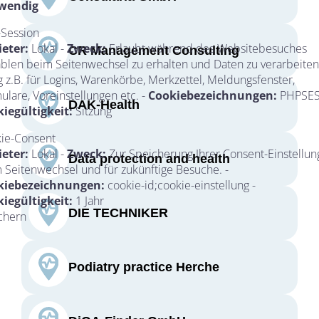
wendig
Session
eter:
Lokal -
Zweck:
Erlaubt während des Websitebesuches
CR Management Consulting
ablen beim Seitenwechsel zu erhalten und Daten zu verarbeiten
g z.B. für Logins, Warenkörbe, Merkzettel, Meldungsfenster,
ulare, Voreinstellungen etc. -
Cookiebezeichnungen:
PHPSES
DAK-Health
iegültigkeit:
Sitzung
ie-Consent
eter:
Lokal -
Zweck:
Zur Speicherung Ihrer Consent-Einstellu
Data protection and health
 Seitenwechsel und für zukünftige Besuche. -
kiebezeichnungen:
cookie-id;cookie-einstellung -
iegültigkeit:
1 Jahr
DIE TECHNIKER
chern
Podiatry practice Herche