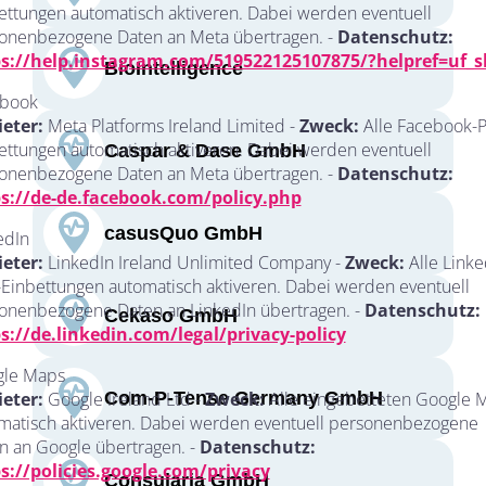
ettungen automatisch aktiveren. Dabei werden eventuell
onenbezogene Daten an Meta übertragen. -
Datenschutz:
s://help.instagram.com/519522125107875/?helpref=uf_s
BioIntelligence
book
eter:
Meta Platforms Ireland Limited -
Zweck:
Alle Facebook-P
ettungen automatisch aktiveren. Dabei werden eventuell
Caspar & Dase GmbH
onenbezogene Daten an Meta übertragen. -
Datenschutz:
s://de-de.facebook.com/policy.php
casusQuo GmbH
edIn
eter:
LinkedIn Ireland Unlimited Company -
Zweck:
Alle Linke
-Einbettungen automatisch aktiveren. Dabei werden eventuell
onenbezogene Daten an LinkedIn übertragen. -
Datenschutz:
Cekaso GmbH
s://de.linkedin.com/legal/privacy-policy
le Maps
Com-P-Tense Germany GmbH
eter:
Google Ireland Ltd -
Zweck:
Alle eingebetteten Google 
matisch aktiveren. Dabei werden eventuell personenbezogene
n an Google übertragen. -
Datenschutz:
s://policies.google.com/privacy
Consularia GmbH