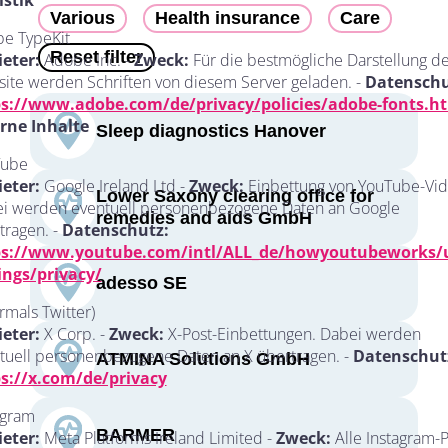
istik
Various
Health insurance
Care
e TypeKit
Reset filter
eter:
Adobe Inc. -
Zweck:
Für die bestmögliche Darstellung d
ite werden Schriften von diesem Server geladen. -
Datenschu
ps://www.adobe.com/de/privacy/policies/adobe-fonts.h
rne Inhalte
Sleep diagnostics Hanover
Tube
eter:
Google Ireland Ltd -
Zweck:
Einbettung von YouTube-Vid
Lower Saxony clearing office for
i werden eventuell personenbezogene Daten an Google
remedies and aids GmbH
tragen. -
Datenschutz:
ps://www.youtube.com/intl/ALL_de/howyoutubeworks/u
ings/privacy/
adesso SE
rmals Twitter)
eter:
X Corp. -
Zweck:
X-Post-Einbettungen. Dabei werden
tuell personenbezogene Daten an X übertragen. -
Datenschut
ATMINA Solutions GmbH
s://x.com/de/privacy
agram
BARMER
eter:
Meta Platforms Ireland Limited -
Zweck:
Alle Instagram-P