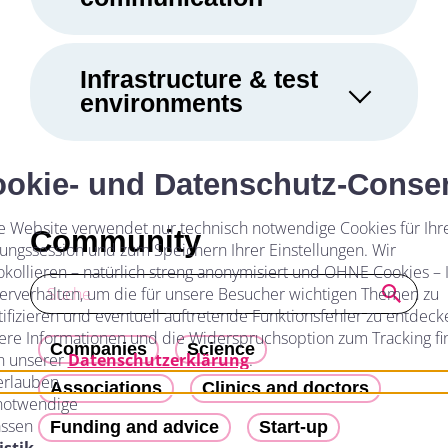
Infrastructure & test
environments
okie- und Datenschutz-Conse
e Website verwendet nur technisch notwendige Cookies für Ihr
Community
ungssession und zum Speichern Ihrer Einstellungen. Wir
okollieren – natürlich streng anonymisiert und OHNE Cookies – 
erverhalten, um die für unsere Besucher wichtigen Themen zu
tifizieren und eventuell auftretende Funktionsfehler zu entdeck
ere Informationen und die Widerspruchsoption zum Tracking f
Companies
Science
in unserer
Datenschutzerklärung
.
 erlauben
Associations
Clinics and doctors
notwendige
ssen
Funding and advice
Start-up